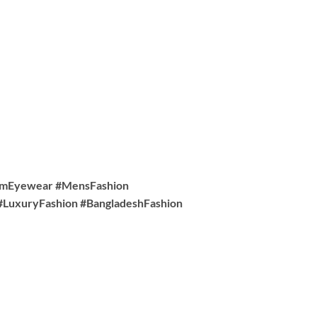
iumEyewear #MensFashion
#LuxuryFashion #BangladeshFashion