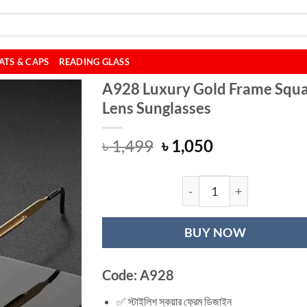
ATS & CAPS
READING GLASS
A928 Luxury Gold Frame Squ
Lens Sunglasses
Original
Current
৳
1,499
৳
1,050
price
price
was:
is:
৳ 1,499.
৳ 1,050.
A928 Luxury Gold
BUY NOW
Code: A928
✅ স্টাইলিশ স্কয়ার ফ্রেম ডিজাইন