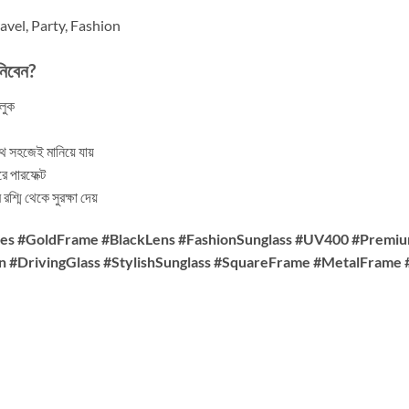
avel, Party, Fashion
নিবেন?
 লুক
ে সহজেই মানিয়ে যায়
 পারফেক্ট
রশ্মি থেকে সুরক্ষা দেয়
ses #GoldFrame #BlackLens #FashionSunglass #UV400 #Prem
#DrivingGlass #StylishSunglass #SquareFrame #MetalFrame 