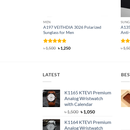
MEN
SUNG
A197 VEITHDIA 3026 Polarized
A135
Sunglass for Men
Anti-
Rated
4.82
Original
Current
Rat
৳
1,500
৳
1,250
৳
1,5
price
price
out of 5
out 
was:
is:
৳ 1,500.
৳ 1,250.
LATEST
BES
K1165 KTEVI Premium
Analog Wristwatch
with Calendar
Original
Current
৳
1,500
৳
1,050
price
price
K1164 KTEVI Premium
was:
is:
Analog Wristwatch
৳ 1,500.
৳ 1,050.