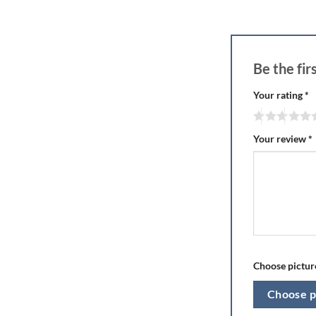
Be the fi
Your rating
*
Your review
*
Choose picture
Choose p