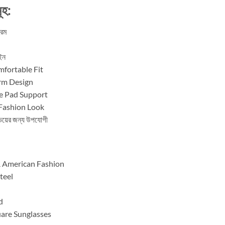
ূহ:
রেম
ইন
mfortable Fit
rm Design
e Pad Support
Fashion Look
র জন্য উপযোগী
& American Fashion
teel
d
uare Sunglasses