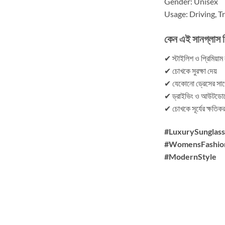
Gender: Unisex
Usage: Driving, Tr
কেন এই সানগ্লাস 
✔ স্টাইলিশ ও প্রিমিয়াম
✔ চোখকে সুরক্ষা দেয়
✔ যেকোনো ড্রেসের সাথ
✔ ড্রাইভিং ও আউটডোরে
✔ চোখকে সূর্যের ক্ষতিকর 
#LuxurySunglas
#WomensFashion 
#ModernStyle