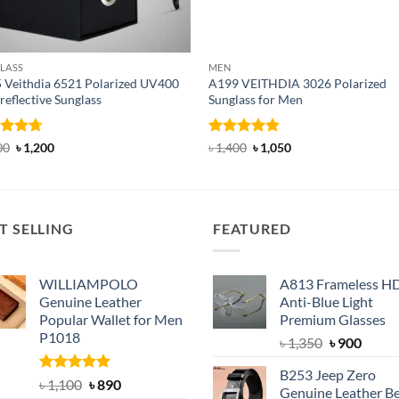
LASS
MEN
 Veithdia 6521 Polarized UV400
A199 VEITHDIA 3026 Polarized
reflective Sunglass
Sunglass for Men
ed
4.75
Original
Current
Rated
4.83
Original
Current
00
৳
1,200
৳
1,400
৳
1,050
price
price
price
price
of 5
out of 5
was:
is:
was:
is:
৳ 1,500.
৳ 1,200.
৳ 1,400.
৳ 1,050.
T SELLING
FEATURED
WILLIAMPOLO
A813 Frameless H
Genuine Leather
Anti-Blue Light
Popular Wallet for Men
Premium Glasses
P1018
Original
Curre
৳
1,350
৳
900
price
price
B253 Jeep Zero
was:
is:
Rated
5.00
Original
Current
৳
1,100
৳
890
Genuine Leather Be
out of 5
৳ 1,350.
৳ 900.