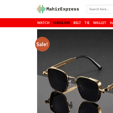
Skip
Search
to
for:
content
WATCH
SUNGLASS
BELT
TIE
WALLET
H
Sale!