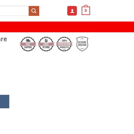
0
are
 Frame Square Lens Sunglasses quantity