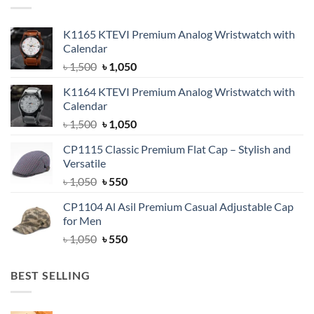
K1165 KTEVI Premium Analog Wristwatch with
Calendar
Original
Current
৳
1,500
৳
1,050
price
price
K1164 KTEVI Premium Analog Wristwatch with
was:
is:
Calendar
৳ 1,500.
৳ 1,050.
Original
Current
৳
1,500
৳
1,050
price
price
CP1115 Classic Premium Flat Cap – Stylish and
was:
is:
Versatile
৳ 1,500.
৳ 1,050.
Original
Current
৳
1,050
৳
550
price
price
CP1104 Al Asil Premium Casual Adjustable Cap
was:
is:
for Men
৳ 1,050.
৳ 550.
Original
Current
৳
1,050
৳
550
price
price
was:
is:
BEST SELLING
৳ 1,050.
৳ 550.