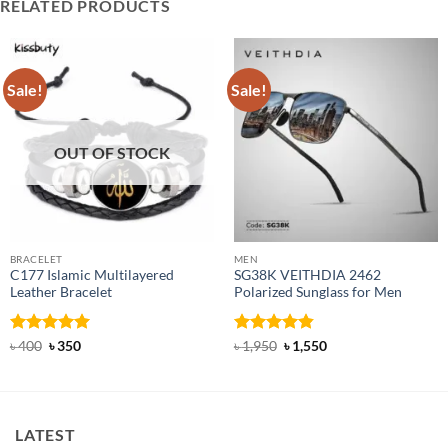
RELATED PRODUCTS
Sale!
Sale!
OUT OF STOCK
BRACELET
MEN
C177 Islamic Multilayered
SG38K VEITHDIA 2462
Leather Bracelet
Polarized Sunglass for Men
Rated
Original
5
Current
Rated
4.83
Original
Current
৳
400
৳
350
৳
1,950
৳
1,550
price
price
price
price
out of 5
out of 5
was:
is:
was:
is:
৳ 400.
৳ 350.
৳ 1,950.
৳ 1,550.
LATEST