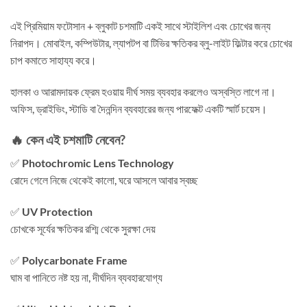
এই প্রিমিয়াম ফটোসান + ব্লুকাট চশমাটি একই সাথে স্টাইলিশ এবং চোখের জন্য
নিরাপদ। মোবাইল, কম্পিউটার, ল্যাপটপ বা টিভির ক্ষতিকর ব্লু-লাইট ফিল্টার করে চোখের
চাপ কমাতে সাহায্য করে।
হালকা ও আরামদায়ক ফ্রেম হওয়ায় দীর্ঘ সময় ব্যবহার করলেও অস্বস্তি লাগে না।
অফিস, ড্রাইভিং, স্টাডি বা দৈনন্দিন ব্যবহারের জন্য পারফেক্ট একটি স্মার্ট চয়েস।
🔥 কেন এই চশমাটি নেবেন?
✅
Photochromic Lens Technology
রোদে গেলে নিজে থেকেই কালো, ঘরে আসলে আবার স্বচ্ছ
✅
UV Protection
চোখকে সূর্যের ক্ষতিকর রশ্মি থেকে সুরক্ষা দেয়
✅
Polycarbonate Frame
ঘাম বা পানিতে নষ্ট হয় না, দীর্ঘদিন ব্যবহারযোগ্য