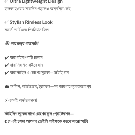
✅
Ultra Lightweight Design
হালকা হওয়ায় সারাদিন পড়লেও অস্বস্তি নেই
✅
Stylish Rimless Look
মডার্ন, স্মার্ট এবং প্রিমিয়াম ফিল
🎯 কার জন্য পারফেক্ট?
✔️ যারা বাইক/গাড়ি চালান
✔️ যারা নিয়মিত বাইরে যান
✔️ যারা স্টাইল ও চোখের সুরক্ষা—দুটোই চান
💼 অফিস, আউটডোর, ট্রাভেল—সব জায়গায় ব্যবহারযোগ্য
⚡ এখনই অর্ডার করুন!
স্টাইলিশ লুকের সাথে চোখের ফুল প্রোটেকশন—
👉 এই চশমা আপনার ডেইলি লাইফকে করবে আরো স্মার্ট!