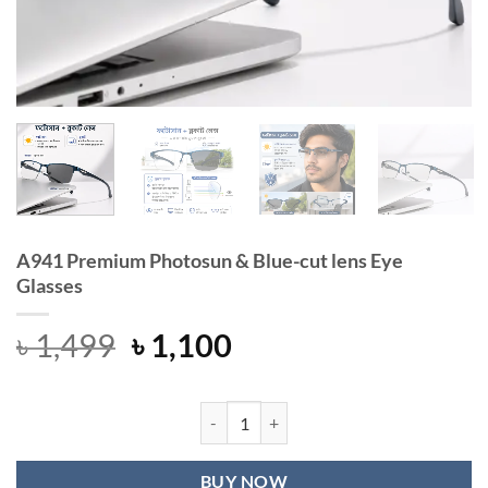
A941 Premium Photosun & Blue-cut lens Eye
Glasses
Original
Current
৳
1,499
৳
1,100
price
price
was:
is:
৳ 1,499.
৳ 1,100.
A941 Premium Photosun & Blue-cut l
BUY NOW