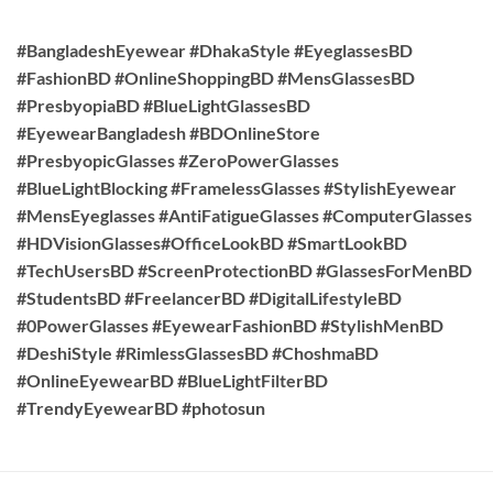
#BangladeshEyewear #DhakaStyle #EyeglassesBD
#FashionBD #OnlineShoppingBD #MensGlassesBD
#PresbyopiaBD #BlueLightGlassesBD
#EyewearBangladesh #BDOnlineStore
#PresbyopicGlasses #ZeroPowerGlasses
#BlueLightBlocking #FramelessGlasses #StylishEyewear
#MensEyeglasses #AntiFatigueGlasses #ComputerGlasses
#HDVisionGlasses#OfficeLookBD #SmartLookBD
#TechUsersBD #ScreenProtectionBD #GlassesForMenBD
#StudentsBD #FreelancerBD #DigitalLifestyleBD
#0PowerGlasses #EyewearFashionBD #StylishMenBD
#DeshiStyle #RimlessGlassesBD #ChoshmaBD
#OnlineEyewearBD #BlueLightFilterBD
#TrendyEyewearBD #photosun