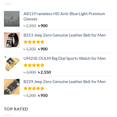
A813 Frameless HD Anti-Blue Light Premium
Glasses
Original
Current
৳
1,350
৳
900
price
price
B253 Jeep Zero Genuine Leather Belt for Men
was:
is:
৳ 1,350.
৳ 900.
Rated
5.00
Original
Current
৳
1,200
৳
900
out of 5
price
price
UM25E OULM Big Dial Sports Watch for Men
was:
is:
৳ 1,200.
৳ 900.
Rated
5.00
Original
Current
৳
3,000
৳
2,550
out of 5
price
price
B229 Jeep Zero Genuine Leather Belt for Men
was:
is:
৳ 3,000.
৳ 2,550.
Rated
4.92
Original
Current
৳
1,200
৳
950
out of 5
price
price
was:
is:
TOP RATED
৳ 1,200.
৳ 950.