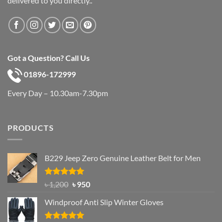
delivered to you directly..
Got a Question? Call Us
01896-172999
Every Day – 10.30am-7.30pm
PRODUCTS
B229 Jeep Zero Genuine Leather Belt for Men
Rated
4.92
Original
Current
৳
1,200
৳
950
out of 5
price
price
Windproof Anti Slip Winter Gloves
was:
is:
৳ 1,200.
৳ 950.