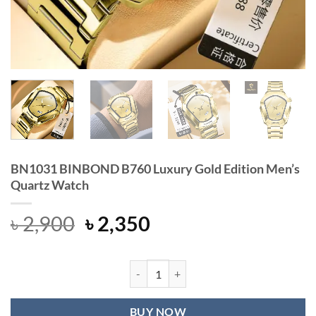
BN1031 BINBOND B760 Luxury Gold Edition Men’s
Quartz Watch
Original
Current
৳
2,900
৳
2,350
price
price
was:
is:
৳ 2,900.
৳ 2,350.
BN1031 BINBOND B760 Luxury Gold 
BUY NOW