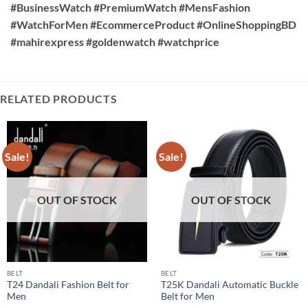
#BusinessWatch #PremiumWatch #MensFashion
#WatchForMen #EcommerceProduct #OnlineShoppingBD
#mahirexpress #goldenwatch #watchprice
RELATED PRODUCTS
Sale!
Sale!
OUT OF STOCK
OUT OF STOCK
BELT
BELT
T24 Dandali Fashion Belt for
T25K Dandali Automatic Buckle
Men
Belt for Men