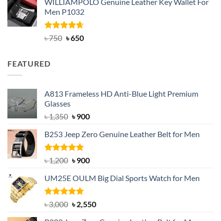
WILLIAMPOLO Genuine Leather Key Wallet For
was:
is:
Men P1032
৳ 950.
৳ 699.
Rated
Original
4.63
Current
৳
750
৳
650
out of 5
price
price
was:
is:
FEATURED
৳ 750.
৳ 650.
A813 Frameless HD Anti-Blue Light Premium
Glasses
Original
Current
৳
1,350
৳
900
price
price
B253 Jeep Zero Genuine Leather Belt for Men
was:
is:
৳ 1,350.
৳ 900.
Rated
5.00
Original
Current
৳
1,200
৳
900
out of 5
price
price
UM25E OULM Big Dial Sports Watch for Men
was:
is:
৳ 1,200.
৳ 900.
Rated
5.00
Original
Current
৳
3,000
৳
2,550
out of 5
price
price