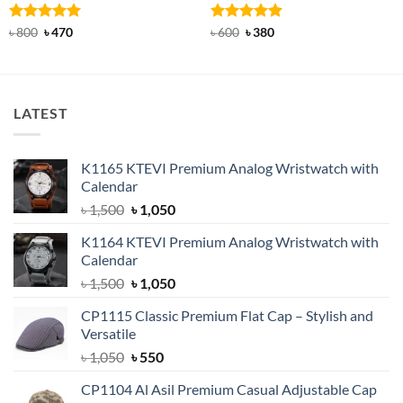
Rated
Original
5
Current
Rated
Original
5
Current
৳
800
৳
470
৳
600
৳
380
price
price
price
price
out of 5
out of 5
was:
is:
was:
is:
৳ 800.
৳ 470.
৳ 600.
৳ 380.
LATEST
K1165 KTEVI Premium Analog Wristwatch with
Calendar
Original
Current
৳
1,500
৳
1,050
price
price
K1164 KTEVI Premium Analog Wristwatch with
was:
is:
Calendar
৳ 1,500.
৳ 1,050.
Original
Current
৳
1,500
৳
1,050
price
price
CP1115 Classic Premium Flat Cap – Stylish and
was:
is:
Versatile
৳ 1,500.
৳ 1,050.
Original
Current
৳
1,050
৳
550
price
price
CP1104 Al Asil Premium Casual Adjustable Cap
was:
is: