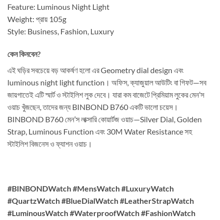
Feature: Luminous Night Light
Weight: প্রায় 105g
Style: Business, Fashion, Luxury
কেন কিনবেন?
এই ঘড়ির সবচেয়ে বড় আকর্ষণ হলো এর Geometry dial design এবং
luminous night light function। অফিস, ক্যাজুয়াল আউটিং বা গিফট—সব
জায়গাতেই এটি স্মার্ট ও স্টাইলিশ লুক দেবে। যারা কম বাজেটে প্রিমিয়াম লুকের মেন’স
ওয়াচ খুঁজছেন, তাদের জন্য BINBOND B760 একটি ভালো চয়েস।
BINBOND B760 মেন’স লাক্সারি কোয়ার্টজ ওয়াচ—Silver Dial, Golden
Strap, Luminous Function এবং 30M Water Resistance সহ
স্টাইলিশ বিজনেস ও ফ্যাশন ওয়াচ।
#BINBONDWatch #MensWatch #LuxuryWatch
#QuartzWatch #BlueDialWatch #LeatherStrapWatch
#LuminousWatch #WaterproofWatch #FashionWatch