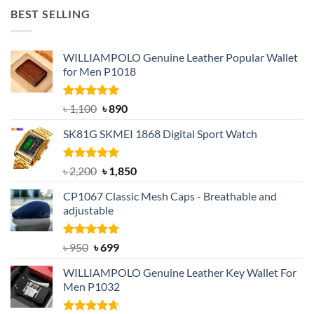
was:
is:
BEST SELLING
৳ 1,050.
৳ 550.
WILLIAMPOLO Genuine Leather Popular Wallet
for Men P1018
Rated
5.00
Original
Current
৳
1,100
৳
890
out of 5
price
price
SK81G SKMEI 1868 Digital Sport Watch
was:
is:
৳ 1,100.
৳ 890.
Rated
5.00
Original
Current
৳
2,200
৳
1,850
out of 5
price
price
CP1067 Classic Mesh Caps - Breathable and
was:
is:
adjustable
৳ 2,200.
৳ 1,850.
Rated
Original
5.00
Current
৳
950
৳
699
out of 5
price
price
WILLIAMPOLO Genuine Leather Key Wallet For
was:
is:
Men P1032
৳ 950.
৳ 699.