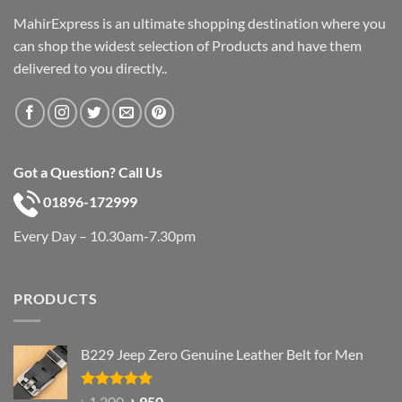
MahirExpress is an ultimate shopping destination where you
can shop the widest selection of Products and have them
delivered to you directly..
Got a Question? Call Us
01896-172999
Every Day – 10.30am-7.30pm
PRODUCTS
B229 Jeep Zero Genuine Leather Belt for Men
Rated
4.92
Original
Current
৳
1,200
৳
950