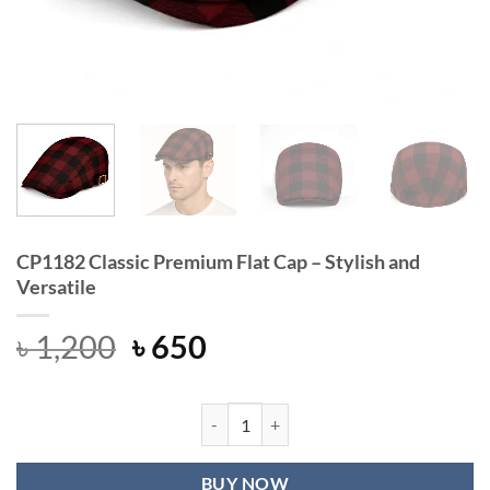
CP1182 Classic Premium Flat Cap – Stylish and
Versatile
Original
Current
৳
1,200
৳
650
price
price
was:
is:
৳ 1,200.
৳ 650.
CP1182 Classic Premium Flat Cap - S
BUY NOW