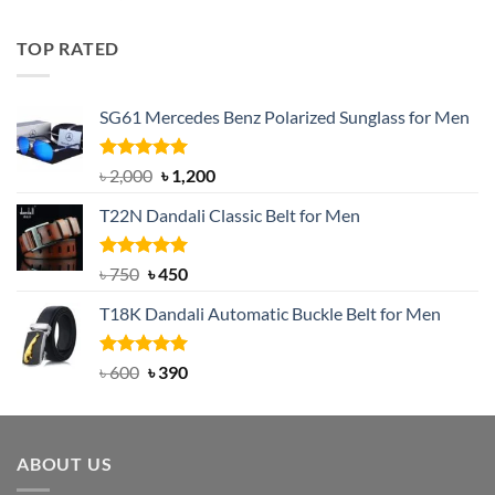
out of 5
price
price
was:
is:
TOP RATED
৳ 1,200.
৳ 950.
SG61 Mercedes Benz Polarized Sunglass for Men
Rated
5.00
Original
Current
৳
2,000
৳
1,200
out of 5
price
price
T22N Dandali Classic Belt for Men
was:
is:
৳ 2,000.
৳ 1,200.
Rated
Original
5.00
Current
৳
750
৳
450
out of 5
price
price
T18K Dandali Automatic Buckle Belt for Men
was:
is:
৳ 750.
৳ 450.
Rated
Original
5.00
Current
৳
600
৳
390
out of 5
price
price
was:
is:
৳ 600.
৳ 390.
ABOUT US