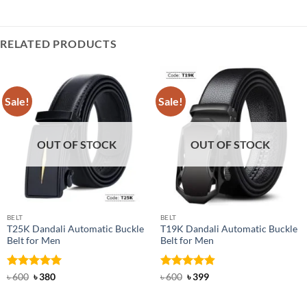
RELATED PRODUCTS
Sale!
Sale!
OUT OF STOCK
OUT OF STOCK
BELT
BELT
T25K Dandali Automatic Buckle
T19K Dandali Automatic Buckle
Belt for Men
Belt for Men
Rated
Original
5
Current
Rated
Original
4.91
Current
৳
600
৳
380
৳
600
৳
399
price
price
price
price
out of 5
out of 5
was:
is:
was:
is:
৳ 600.
৳ 380.
৳ 600.
৳ 399.