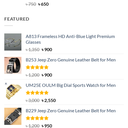
Rated
Original
4.63
Current
৳
750
৳
650
out of 5
price
price
was:
is:
FEATURED
৳ 750.
৳ 650.
A813 Frameless HD Anti-Blue Light Premium
Glasses
Original
Current
৳
1,350
৳
900
price
price
B253 Jeep Zero Genuine Leather Belt for Men
was:
is:
৳ 1,350.
৳ 900.
Rated
5.00
Original
Current
৳
1,200
৳
900
out of 5
price
price
UM25E OULM Big Dial Sports Watch for Men
was:
is:
৳ 1,200.
৳ 900.
Rated
5.00
Original
Current
৳
3,000
৳
2,550
out of 5
price
price
B229 Jeep Zero Genuine Leather Belt for Men
was:
is:
৳ 3,000.
৳ 2,550.
Rated
4.92
Original
Current
৳
1,200
৳
950