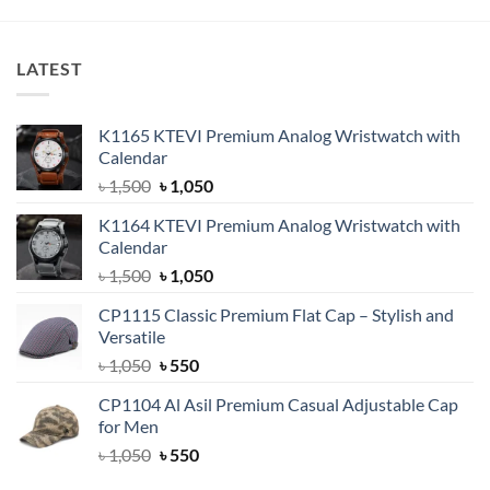
LATEST
K1165 KTEVI Premium Analog Wristwatch with
Calendar
Original
Current
৳
1,500
৳
1,050
price
price
K1164 KTEVI Premium Analog Wristwatch with
was:
is:
Calendar
৳ 1,500.
৳ 1,050.
Original
Current
৳
1,500
৳
1,050
price
price
CP1115 Classic Premium Flat Cap – Stylish and
was:
is:
Versatile
৳ 1,500.
৳ 1,050.
Original
Current
৳
1,050
৳
550
price
price
CP1104 Al Asil Premium Casual Adjustable Cap
was:
is:
for Men
৳ 1,050.
৳ 550.
Original
Current
৳
1,050
৳
550
price
price