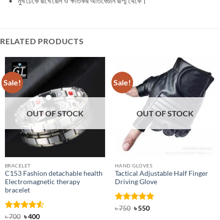
মুখ ঢেকে রাখে রোদ ও ক্ষতিকর অতিবেগুনি রশ্মি থেকে।
RELATED PRODUCTS
Sale!
Sale!
OUT OF STOCK
OUT OF STOCK
BRACELET
HAND GLOVES
C153 Fashion detachable health
Tactical Adjustable Half Finger
Electromagnetic therapy
Driving Glove
bracelet
Rated
Original
5
Current
৳
750
৳
550
price
price
out of 5
Rated
Original
4.5
Current
৳
700
৳
400