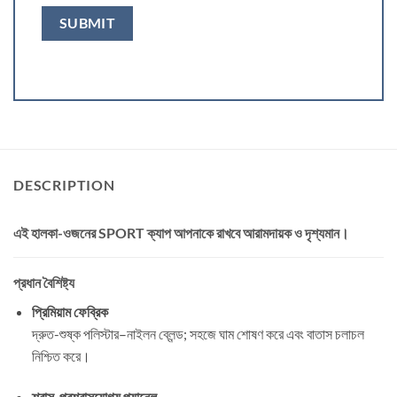
DESCRIPTION
এই হালকা-ওজনের
SPORT ক্যাপ
আপনাকে রাখবে আরামদায়ক ও দৃশ্যমান।
প্রধান বৈশিষ্ট্য
প্রিমিয়াম ফেব্রিক
দ্রুত-শুষ্ক পলিস্টার–নাইলন ব্লেন্ড; সহজে ঘাম শোষণ করে এবং বাতাস চলাচল
নিশ্চিত করে।
শ্বাস-প্রশ্বাসযোগ্য প্যানেল