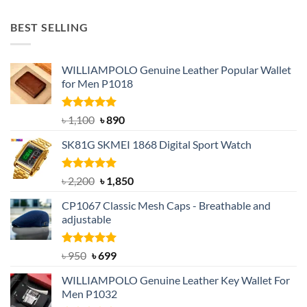
price
price
was:
is:
BEST SELLING
৳ 1,050.
৳ 550.
WILLIAMPOLO Genuine Leather Popular Wallet
for Men P1018
Rated
5.00
Original
Current
৳
1,100
৳
890
out of 5
price
price
SK81G SKMEI 1868 Digital Sport Watch
was:
is:
৳ 1,100.
৳ 890.
Rated
5.00
Original
Current
৳
2,200
৳
1,850
out of 5
price
price
CP1067 Classic Mesh Caps - Breathable and
was:
is:
adjustable
৳ 2,200.
৳ 1,850.
Rated
Original
5.00
Current
৳
950
৳
699
out of 5
price
price
WILLIAMPOLO Genuine Leather Key Wallet For
was:
is:
Men P1032
৳ 950.
৳ 699.