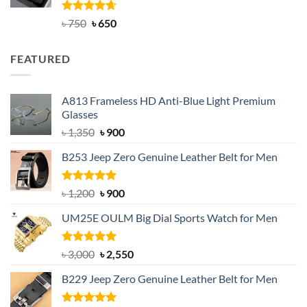
Rated
Original
4.63
Current
৳
750
৳
650
out of 5
price
price
was:
is:
FEATURED
৳ 750.
৳ 650.
A813 Frameless HD Anti-Blue Light Premium
Glasses
Original
Current
৳
1,350
৳
900
price
price
B253 Jeep Zero Genuine Leather Belt for Men
was:
is:
৳ 1,350.
৳ 900.
Rated
5.00
Original
Current
৳
1,200
৳
900
out of 5
price
price
UM25E OULM Big Dial Sports Watch for Men
was:
is:
৳ 1,200.
৳ 900.
Rated
5.00
Original
Current
৳
3,000
৳
2,550
out of 5
price
price
B229 Jeep Zero Genuine Leather Belt for Men
was:
is:
৳ 3,000.
৳ 2,550.