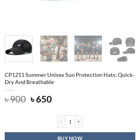
CP1211 Summer Unisex Sun Protection Hats: Quick-
Dry And Breathable
Original
Current
৳
900
৳
650
price
price
was:
is:
৳ 900.
৳ 650.
CP1211 Summer Unisex Sun Protecti
BUY NOW