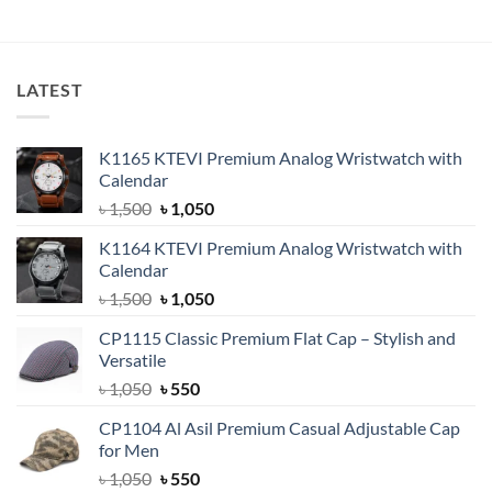
was:
is:
price
price
out of 5
৳ 750.
৳ 550.
was:
is:
৳ 700.
৳ 400.
LATEST
K1165 KTEVI Premium Analog Wristwatch with
Calendar
Original
Current
৳
1,500
৳
1,050
price
price
K1164 KTEVI Premium Analog Wristwatch with
was:
is:
Calendar
৳ 1,500.
৳ 1,050.
Original
Current
৳
1,500
৳
1,050
price
price
CP1115 Classic Premium Flat Cap – Stylish and
was:
is:
Versatile
৳ 1,500.
৳ 1,050.
Original
Current
৳
1,050
৳
550
price
price
CP1104 Al Asil Premium Casual Adjustable Cap
was:
is:
for Men
৳ 1,050.
৳ 550.
Original
Current
৳
1,050
৳
550