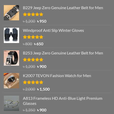
B229 Jeep Zero Genuine Leather Belt for Men
Rated
4.92
Original
Current
৳
1,200
৳
950
out of 5
price
price
Windproof Anti Slip Winter Gloves
was:
is:
৳ 1,200.
৳ 950.
Rated
Original
4.97
Current
৳
800
৳
650
out of 5
price
price
B253 Jeep Zero Genuine Leather Belt for Men
was:
is:
৳ 800.
৳ 650.
Rated
5.00
Original
Current
৳
1,200
৳
900
out of 5
price
price
K2007 TEVON Fashion Watch for Men
was:
is:
৳ 1,200.
৳ 900.
Rated
4.93
Original
Current
৳
2,000
৳
1,500
out of 5
price
price
A813 Frameless HD Anti-Blue Light Premium
was:
is:
Glasses
৳ 2,000.
৳ 1,500.
Original
Current
৳
1,350
৳
900