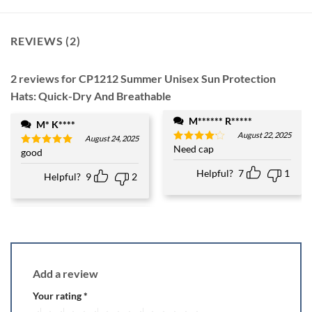
REVIEWS (2)
2 reviews for
CP1212 Summer Unisex Sun Protection
Hats: Quick-Dry And Breathable
M****** R*****
M* K****
August 22, 2025
August 24, 2025
Need cap
Rated
4
good
Rated
5
out of 5
out of 5
Helpful?
7
1
Helpful?
9
2
Add a review
Your rating
*