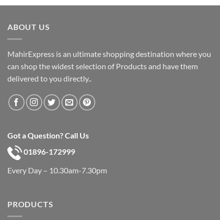
was:
is:
৳ 600.
৳ 390.
ABOUT US
MahirExpress is an ultimate shopping destination where you
can shop the widest selection of Products and have them
delivered to you directly..
Got a Question? Call Us
01896-172999
Every Day – 10.30am-7.30pm
PRODUCTS