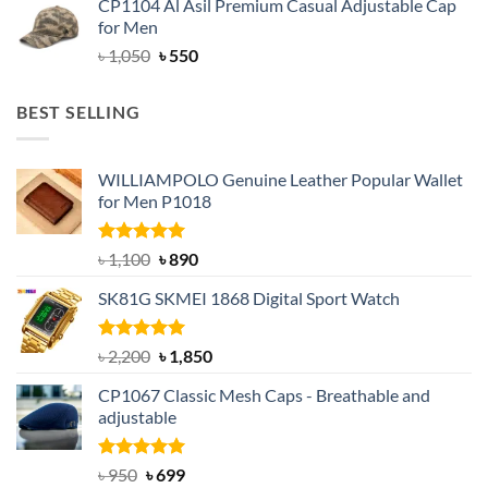
CP1104 Al Asil Premium Casual Adjustable Cap
was:
is:
for Men
৳ 1,050.
৳ 550.
Original
Current
৳
1,050
৳
550
price
price
was:
is:
BEST SELLING
৳ 1,050.
৳ 550.
WILLIAMPOLO Genuine Leather Popular Wallet
for Men P1018
Rated
5.00
Original
Current
৳
1,100
৳
890
out of 5
price
price
SK81G SKMEI 1868 Digital Sport Watch
was:
is:
৳ 1,100.
৳ 890.
Rated
5.00
Original
Current
৳
2,200
৳
1,850
out of 5
price
price
CP1067 Classic Mesh Caps - Breathable and
was:
is:
adjustable
৳ 2,200.
৳ 1,850.
Rated
Original
5.00
Current
৳
950
৳
699