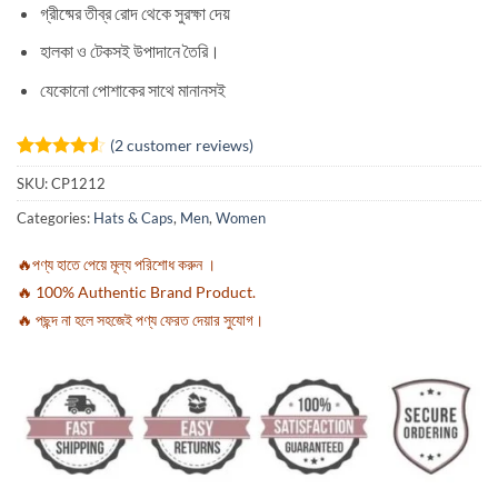
গ্রীষ্মের তীব্র রোদ থেকে সুরক্ষা দেয়
হালকা ও টেকসই উপাদানে তৈরি।
যেকোনো পোশাকের সাথে মানানসই
(
2
customer reviews)
Rated
2
4.5
SKU:
CP1212
out of 5
based on
Categories:
Hats & Caps
,
Men
,
Women
customer
ratings
🔥পণ্য হাতে পেয়ে মূল্য পরিশোধ করুন ।
🔥 100% Authentic Brand Product.
🔥 পছন্দ না হলে সহজেই পণ্য ফেরত দেয়ার সুযোগ।