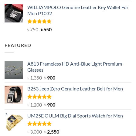
out of 5
price
price
WILLIAMPOLO Genuine Leather Key Wallet For
was:
is:
Men P1032
৳ 950.
৳ 699.
Rated
Original
4.63
Current
৳
750
৳
650
out of 5
price
price
was:
is:
FEATURED
৳ 750.
৳ 650.
A813 Frameless HD Anti-Blue Light Premium
Glasses
Original
Current
৳
1,350
৳
900
price
price
B253 Jeep Zero Genuine Leather Belt for Men
was:
is:
৳ 1,350.
৳ 900.
Rated
5.00
Original
Current
৳
1,200
৳
900
out of 5
price
price
UM25E OULM Big Dial Sports Watch for Men
was:
is:
৳ 1,200.
৳ 900.
Rated
5.00
Original
Current
৳
3,000
৳
2,550
out of 5