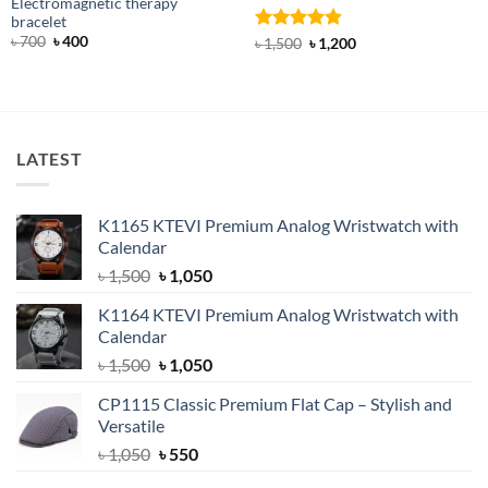
Electromagnetic therapy
bracelet
Original
Current
৳
700
৳
400
Rated
4.85
Original
Current
৳
1,500
৳
1,200
price
price
price
price
out of 5
was:
is:
was:
is:
৳ 700.
৳ 400.
৳ 1,500.
৳ 1,200.
LATEST
K1165 KTEVI Premium Analog Wristwatch with
Calendar
Original
Current
৳
1,500
৳
1,050
price
price
K1164 KTEVI Premium Analog Wristwatch with
was:
is:
Calendar
৳ 1,500.
৳ 1,050.
Original
Current
৳
1,500
৳
1,050
price
price
CP1115 Classic Premium Flat Cap – Stylish and
was:
is:
Versatile
৳ 1,500.
৳ 1,050.
Original
Current
৳
1,050
৳
550
price
price