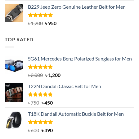
price
price
B229 Jeep Zero Genuine Leather Belt for Men
was:
is:
৳ 3,000.
৳ 2,550.
Rated
4.92
Original
Current
৳
1,200
৳
950
out of 5
price
price
was:
is:
TOP RATED
৳ 1,200.
৳ 950.
SG61 Mercedes Benz Polarized Sunglass for Men
Rated
5.00
Original
Current
৳
2,000
৳
1,200
out of 5
price
price
T22N Dandali Classic Belt for Men
was:
is:
৳ 2,000.
৳ 1,200.
Rated
Original
5.00
Current
৳
750
৳
450
out of 5
price
price
T18K Dandali Automatic Buckle Belt for Men
was:
is:
৳ 750.
৳ 450.
Rated
Original
5.00
Current
৳
600
৳
390
out of 5
price
price