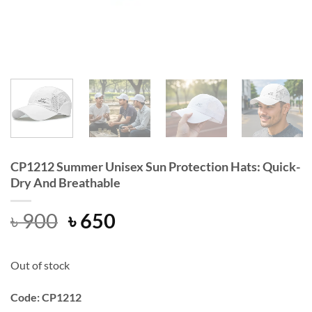
CP1212 Summer Unisex Sun Protection Hats: Quick-
Dry And Breathable
Original
Current
৳
900
৳
650
price
price
was:
is:
Out of stock
৳ 900.
৳ 650.
Code: CP1212