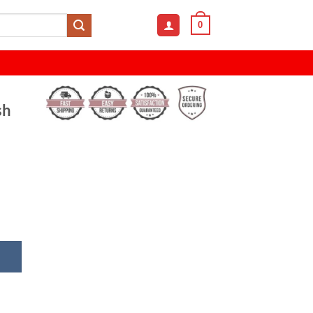
0
sh
arine Inspired Corduroy Cap – Stylish and Versatile quan