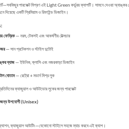
র্ট—সবকিছুর পারফেক্ট মিশ্রণ এই Light Green কর্ডুরয় ক্যাপটি। সামনে দেওয়া অ্যাঙ্কর 
এনে দিয়েছে একটি প্রিমিয়াম ও রিফাইন্ড ডিজাইন।
:
ুরয় ফেব্রিক
— নরম, টেকসই এবং আকর্ষণীয় টেক্সচার
িজর
— সান প্রটেকশন ও স্টাইল দুটোই
ঙ্কর ব্যাজ
— ইউনিক, ক্লাসি এবং নজরকাড়া ডিজাইন
েটাল বোতাম
— রেট্রো + মডার্ন মিশ্র লুক
রতিদিনের ক্যাজুয়াল ও আউটডোর লুকের জন্য পারফেক্ট
র জন্য উপযোগী (Unisex)
িট ফ্যাশন, ক্যাজুয়াল আউটিং—যেকোনো স্টাইলে সহজে ম্যাচ করবে এই ক্যাপ।