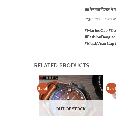
💼 উপহার হিসেবে উপ
বন্ধু, পার্টনার বা নিজে
#MarineCap #Co
#FashionBanglad
#BlackVisorCap
RELATED PRODUCTS
Sale!
Sale
OUT OF STOCK