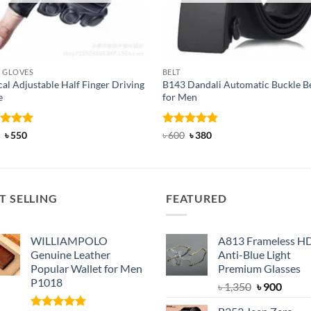
 GLOVES
BELT
cal Adjustable Half Finger Driving
B143 Dandali Automatic Buckle Be
e
for Men
ed
Original
5
Current
Rated
Original
4.8
Current
৳
550
৳
600
৳
380
price
price
price
price
of 5
out of 5
was:
is:
was:
is:
৳ 750.
৳ 550.
৳ 600.
৳ 380.
T SELLING
FEATURED
WILLIAMPOLO
A813 Frameless H
Genuine Leather
Anti-Blue Light
Popular Wallet for Men
Premium Glasses
P1018
Original
Curre
৳
1,350
৳
900
price
price