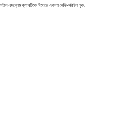
মেটাল এমব্লেম ক্যাপটিকে দিয়েছে একদম নেভি-স্টাইল লুক,