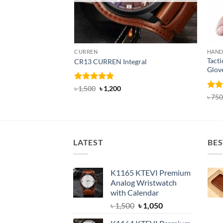
CURREN
HAND
Tacti
CR13 CURREN Integral
Glov
Rated
4.85
Original
Current
৳
1,500
৳
1,200
price
price
out of 5
Rat
৳
750
was:
is:
out 
৳ 1,500.
৳ 1,200.
LATEST
BES
K1165 KTEVI Premium
Analog Wristwatch
with Calendar
Original
Current
৳
1,500
৳
1,050
price
price