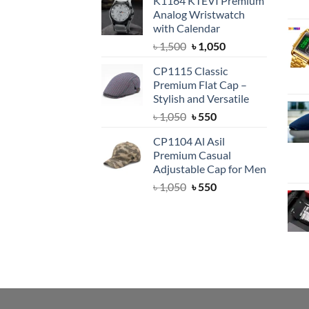
K1164 KTEVI Premium
was:
is:
Analog Wristwatch
৳ 1,500.
৳ 1,050.
with Calendar
Original
Current
৳
1,500
৳
1,050
price
price
CP1115 Classic
was:
is:
Premium Flat Cap –
৳ 1,500.
৳ 1,050.
Stylish and Versatile
Original
Current
৳
1,050
৳
550
price
price
CP1104 Al Asil
was:
is:
Premium Casual
৳ 1,050.
৳ 550.
Adjustable Cap for Men
Original
Current
৳
1,050
৳
550
price
price
was:
is:
৳ 1,050.
৳ 550.