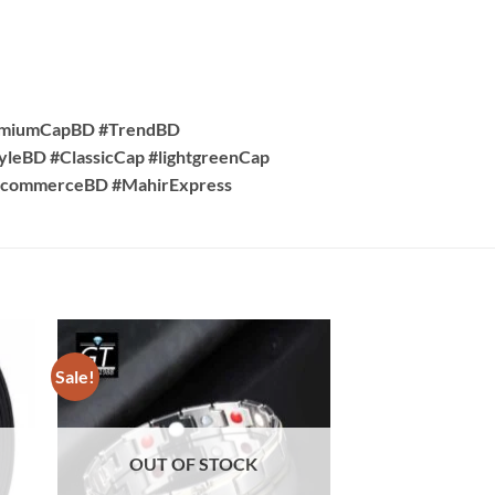
remiumCapBD #TrendBD
leBD #ClassicCap #lightgreenCap
#EcommerceBD #MahirExpress
Sale!
Sale!
OUT OF STOCK
OUT OF