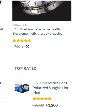
BRACELET
BELT
lt
C153 Fashion detachable health
T28E Casual Style Ou
Electromagnetic therapy bracelet
Original
Curren
৳
1,000
৳
700
price
price
was:
is:
৳ 1,000.
৳ 700.
Rated
Original
4.5
Current
৳
700
৳
400
price
price
out of 5
was:
is:
৳ 700.
৳ 400.
TOP RATED
D
SG61 Mercedes Benz
Polarized Sunglass for
Men
nt
Rated
5.00
Original
Current
৳
2,000
৳
1,200