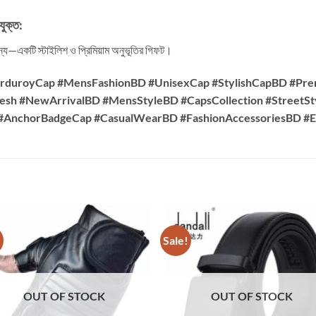
যুক্ত:
র জন্য—একটি স্টাইলিশ ও প্রিমিয়াম অনুভূতির গিফট।
rduroyCap #MensFashionBD #UnisexCap #StylishCapBD #P
esh #NewArrivalBD #MensStyleBD #CapsCollection #StreetSty
 #AnchorBadgeCap #CasualWearBD #FashionAccessoriesBD 
!
Sale!
OUT OF STOCK
OUT OF STOCK