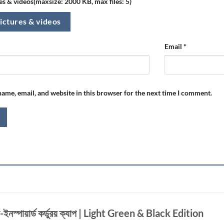
s & videos(maxsize: 2000 KB, max files: 5)
ictures & videos
Email
*
ame, email, and website in this browser for the next time I comment.
িন-ইনস্পায়ার্ড কর্ডুরয় ক্যাপ | Light Green & Black Edition