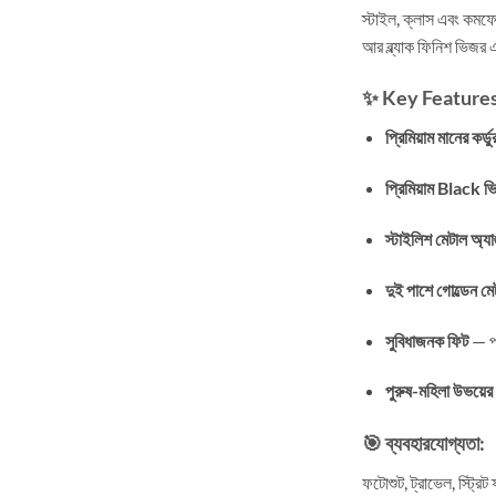
স্টাইল, ক্লাস এবং কমফো
আর ব্ল্যাক ফিনিশ ভিজর 
✨ Key Features
প্রিমিয়াম মানের কর্ড
প্রিমিয়াম Black ভ
স্টাইলিশ মেটাল অ্যা
দুই পাশে গোল্ডেন ম
সুবিধাজনক ফিট
— প্
পুরুষ-মহিলা উভয়ে
🎯 ব্যবহারযোগ্যতা:
ফটোশুট, ট্রাভেল, স্ট্র