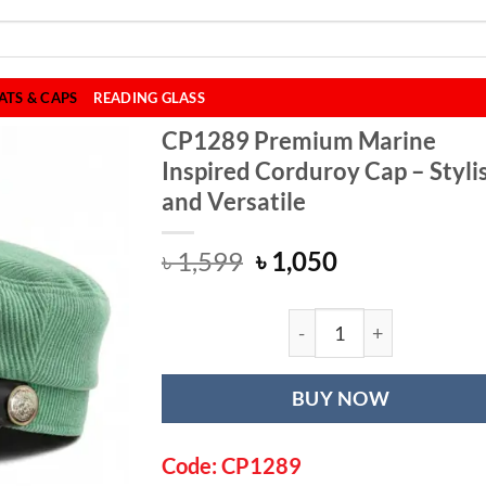
ATS & CAPS
READING GLASS
CP1289 Premium Marine
Inspired Corduroy Cap – Styli
and Versatile
Original
Current
৳
1,599
৳
1,050
price
price
was:
is:
৳ 1,599.
৳ 1,050.
CP1289 Premium M
BUY NOW
Code: CP1289