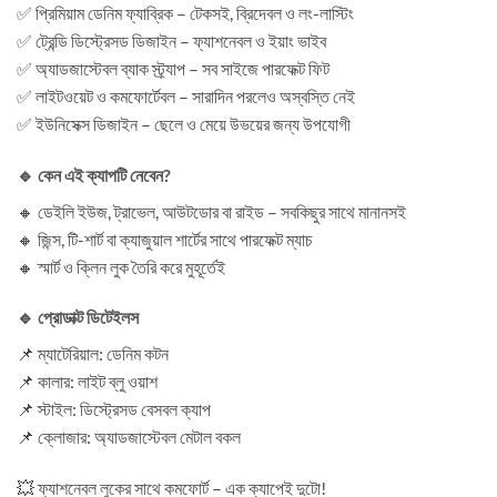
✅ প্রিমিয়াম ডেনিম ফ্যাব্রিক – টেকসই, ব্রিদেবল ও লং-লাস্টিং
✅ ট্রেন্ডি ডিস্ট্রেসড ডিজাইন – ফ্যাশনেবল ও ইয়াং ভাইব
✅ অ্যাডজাস্টেবল ব্যাক স্ট্র্যাপ – সব সাইজে পারফেক্ট ফিট
✅ লাইটওয়েট ও কমফোর্টেবল – সারাদিন পরলেও অস্বস্তি নেই
✅ ইউনিসেক্স ডিজাইন – ছেলে ও মেয়ে উভয়ের জন্য উপযোগী
🔹 কেন এই ক্যাপটি নেবেন?
🔸 ডেইলি ইউজ, ট্রাভেল, আউটডোর বা রাইড – সবকিছুর সাথে মানানসই
🔸 জিন্স, টি-শার্ট বা ক্যাজুয়াল শার্টের সাথে পারফেক্ট ম্যাচ
🔸 স্মার্ট ও ক্লিন লুক তৈরি করে মুহূর্তেই
🔹 প্রোডাক্ট ডিটেইলস
📌 ম্যাটেরিয়াল: ডেনিম কটন
📌 কালার: লাইট ব্লু ওয়াশ
📌 স্টাইল: ডিস্ট্রেসড বেসবল ক্যাপ
📌 ক্লোজার: অ্যাডজাস্টেবল মেটাল বকল
💥 ফ্যাশনেবল লুকের সাথে কমফোর্ট – এক ক্যাপেই দুটো!