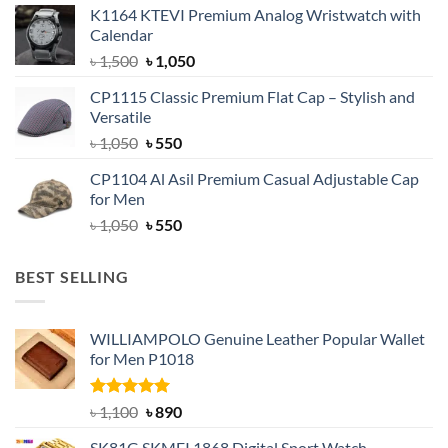
K1164 KTEVI Premium Analog Wristwatch with
was:
is:
Calendar
৳ 1,500.
৳ 1,050.
Original
Current
৳
1,500
৳
1,050
price
price
CP1115 Classic Premium Flat Cap – Stylish and
was:
is:
Versatile
৳ 1,500.
৳ 1,050.
Original
Current
৳
1,050
৳
550
price
price
CP1104 Al Asil Premium Casual Adjustable Cap
was:
is:
for Men
৳ 1,050.
৳ 550.
Original
Current
৳
1,050
৳
550
price
price
was:
is:
BEST SELLING
৳ 1,050.
৳ 550.
WILLIAMPOLO Genuine Leather Popular Wallet
for Men P1018
Rated
5.00
Original
Current
৳
1,100
৳
890
out of 5
price
price
SK81G SKMEI 1868 Digital Sport Watch