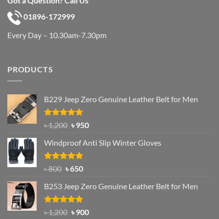
Got a Question? Call Us
01896-172999
Every Day – 10.30am-7.30pm
PRODUCTS
B229 Jeep Zero Genuine Leather Belt for Men
Rated
4.92
Original
Current
৳
1,200
৳
950
out of 5
price
price
Windproof Anti Slip Winter Gloves
was:
is:
৳ 1,200.
৳ 950.
Rated
Original
4.97
Current
৳
800
৳
650
out of 5
price
price
B253 Jeep Zero Genuine Leather Belt for Men
was:
is:
৳ 800.
৳ 650.
Rated
5.00
Original
Current
৳
1,200
৳
900
out of 5