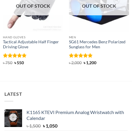
OUT OF STOCK
OUT OF STOCK
HAND GLOVES
MEN
Tactical Adjustable Half Finger
SG61 Mercedes Benz Polarized
Driving Glove
Sunglass for Men
Rated
Original
5
Current
Rated
5
Original
Current
৳
750
৳
550
৳
2,000
৳
1,200
price
price
price
price
out of 5
out of 5
was:
is:
was:
is:
৳ 750.
৳ 550.
৳ 2,000.
৳ 1,200.
LATEST
K1165 KTEVI Premium Analog Wristwatch with
Calendar
Original
Current
৳
1,500
৳
1,050
price
price