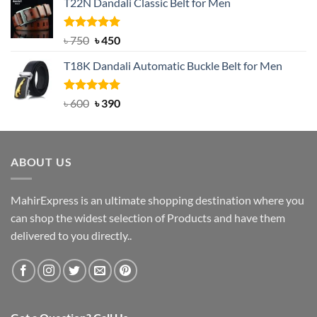
T22N Dandali Classic Belt for Men
was:
is:
৳ 2,000.
৳ 1,200.
Rated
Original
5.00
Current
৳
750
৳
450
out of 5
price
price
T18K Dandali Automatic Buckle Belt for Men
was:
is:
৳ 750.
৳ 450.
Rated
Original
5.00
Current
৳
600
৳
390
out of 5
price
price
was:
is:
৳ 600.
৳ 390.
ABOUT US
MahirExpress is an ultimate shopping destination where you
can shop the widest selection of Products and have them
delivered to you directly..