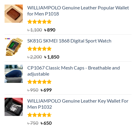
WILLIAMPOLO Genuine Leather Popular Wallet
for Men P1018
Rated
5.00
Original
Current
৳
1,100
৳
890
out of 5
price
price
SK81G SKMEI 1868 Digital Sport Watch
was:
is:
৳ 1,100.
৳ 890.
Rated
5.00
Original
Current
৳
2,200
৳
1,850
out of 5
price
price
CP1067 Classic Mesh Caps - Breathable and
was:
is:
adjustable
৳ 2,200.
৳ 1,850.
Rated
Original
5.00
Current
৳
950
৳
699
out of 5
price
price
WILLIAMPOLO Genuine Leather Key Wallet For
was:
is:
Men P1032
৳ 950.
৳ 699.
Rated
Original
4.63
Current
৳
750
৳
650
out of 5
price
price
was:
is: