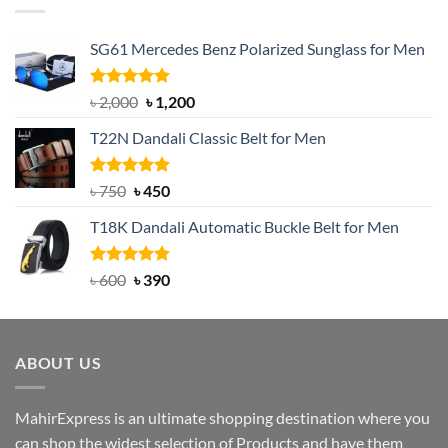
SG61 Mercedes Benz Polarized Sunglass for Men
Rated
5.00
Original
Current
৳
2,000
৳
1,200
out of 5
price
price
T22N Dandali Classic Belt for Men
was:
is:
৳ 2,000.
৳ 1,200.
Rated
Original
5.00
Current
৳
750
৳
450
out of 5
price
price
T18K Dandali Automatic Buckle Belt for Men
was:
is:
৳ 750.
৳ 450.
Rated
Original
5.00
Current
৳
600
৳
390
out of 5
price
price
was:
is:
৳ 600.
৳ 390.
ABOUT US
MahirExpress is an ultimate shopping destination where you
can shop the widest selection of Products and have them