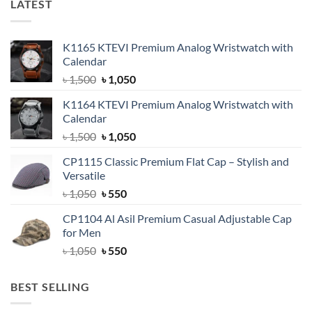
LATEST
K1165 KTEVI Premium Analog Wristwatch with
Calendar
Original
Current
৳
1,500
৳
1,050
price
price
K1164 KTEVI Premium Analog Wristwatch with
was:
is:
Calendar
৳ 1,500.
৳ 1,050.
Original
Current
৳
1,500
৳
1,050
price
price
CP1115 Classic Premium Flat Cap – Stylish and
was:
is:
Versatile
৳ 1,500.
৳ 1,050.
Original
Current
৳
1,050
৳
550
price
price
CP1104 Al Asil Premium Casual Adjustable Cap
was:
is:
for Men
৳ 1,050.
৳ 550.
Original
Current
৳
1,050
৳
550
price
price
was:
is:
BEST SELLING
৳ 1,050.
৳ 550.