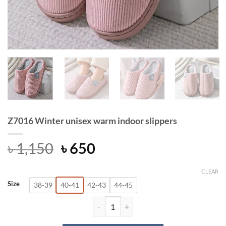
Z7016 Winter unisex warm indoor slippers
Original
Current
৳
1,150
৳
650
price
price
was:
is:
CLEAR
Size
38-39
40-41
42-43
44-45
৳ 1,150.
৳ 650.
Z7016 Winter unisex warm indoor sl