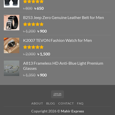
৳ 1,200.
৳ 950.
Rated
Original
4.97
Current
৳
800
৳
650
out of 5
price
price
B253 Jeep Zero Genuine Leather Belt for Men
was:
is:
৳ 800.
৳ 650.
Rated
5.00
Original
Current
৳
1,200
৳
900
out of 5
price
price
K2007 TEVON Fashion Watch for Men
was:
is:
৳ 1,200.
৳ 900.
Rated
4.93
Original
Current
৳
2,000
৳
1,500
out of 5
price
price
A813 Frameless HD Anti-Blue Light Premium
was:
is:
Glasses
৳ 2,000.
৳ 1,500.
Original
Current
৳
1,350
৳
900
price
price
was:
is:
৳ 1,350.
৳ 900.
Cash
On
ABOUT
BLOG
CONTACT
FAQ
Delivery
Copyright 2026 ©
Mahir Express