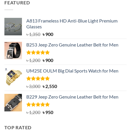
FEATURED
৳ 750.
৳ 650.
A813 Frameless HD Anti-Blue Light Premium
Glasses
Original
Current
৳
1,350
৳
900
price
price
B253 Jeep Zero Genuine Leather Belt for Men
was:
is:
৳ 1,350.
৳ 900.
Rated
5.00
Original
Current
৳
1,200
৳
900
out of 5
price
price
UM25E OULM Big Dial Sports Watch for Men
was:
is:
৳ 1,200.
৳ 900.
Rated
5.00
Original
Current
৳
3,000
৳
2,550
out of 5
price
price
B229 Jeep Zero Genuine Leather Belt for Men
was:
is:
৳ 3,000.
৳ 2,550.
Rated
4.92
Original
Current
৳
1,200
৳
950
out of 5
price
price
was:
is:
TOP RATED
৳ 1,200.
৳ 950.