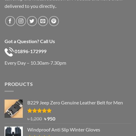
delivered to you directly..
Got a Question? Call Us
01896-172999
Every Day – 10.30am-7.30pm
PRODUCTS
B229 Jeep Zero Genuine Leather Belt for Men
Rated
4.92
Original
Current
৳
1,200
৳
950
out of 5
price
price
Windproof Anti Slip Winter Gloves
was:
is: