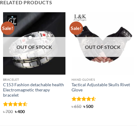
RELATED PRODUCTS
Sale!
Sale!
OUT OF STOCK
OUT OF STOCK
BRACELET
HAND GLOVES
C153 Fashion detachable health
Tactical Adjustable Skulls Rivet
Electromagnetic therapy
Glove
bracelet
Rated
Original
4.5
Current
৳
650
৳
500
price
price
out of 5
Rated
Original
4.5
Current
৳
700
৳
400
was:
is:
price
price
out of 5
৳ 650.
৳ 500.
was:
is:
৳ 700.
৳ 400.