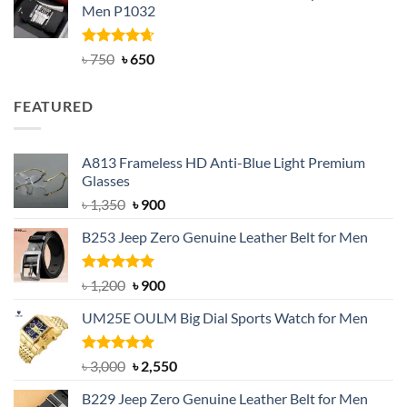
Men P1032
৳ 950.
৳ 699.
Rated
Original
4.63
Current
৳
750
৳
650
out of 5
price
price
was:
is:
FEATURED
৳ 750.
৳ 650.
A813 Frameless HD Anti-Blue Light Premium
Glasses
Original
Current
৳
1,350
৳
900
price
price
B253 Jeep Zero Genuine Leather Belt for Men
was:
is:
৳ 1,350.
৳ 900.
Rated
5.00
Original
Current
৳
1,200
৳
900
out of 5
price
price
UM25E OULM Big Dial Sports Watch for Men
was:
is:
৳ 1,200.
৳ 900.
Rated
5.00
Original
Current
৳
3,000
৳
2,550
out of 5
price
price
B229 Jeep Zero Genuine Leather Belt for Men
was:
is: