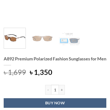
A892 Premium Polarized Fashion Sunglasses for Men
Original
Current
৳
1,699
৳
1,350
price
price
was:
is:
৳ 1,699.
৳ 1,350.
A892 Premium Polarized Fashion Su
BUY NOW