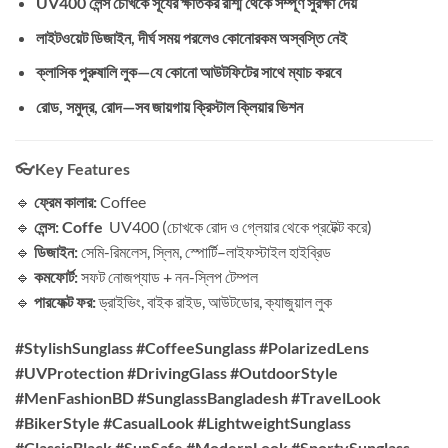
UV400 লেন্স চোখকে সূর্যের ক্ষতিকর রশ্মি থেকে সম্পূর্ণ সুরক্ষা দেয়
লাইটওয়েট ডিজাইন, দীর্ঘ সময় পরলেও কোনোরকম অস্বস্তি নেই
ক্লাসিক পুরুষালি লুক—যে কোনো আউটফিটের সাথে ম্যাচ করবে
রোড, সমুদ্র, রোদ—সব জায়গায় ক্রিস্টাল ক্লিয়ার ভিশন
👓
Key Features
🔹
ফ্রেম কালার:
Coffee
🔹
লেন্স: Coffe
UV400 (চোখকে রোদ ও গ্লেয়ার থেকে প্রটেক্ট করে)
🔹
ডিজাইন:
সেমি-রিমলেস, স্লিম, স্পোর্টি–লাইফস্টাইল হাইব্রিড
🔹
কমফোর্ট:
সফট নোজপ্যাড + নন-স্লিপ টেম্পল
🔹
পারফেক্ট ফর:
ড্রাইভিং, বাইক রাইড, আউটডোর, ক্যাজুয়াল লুক
#StylishSunglass #CoffeeSunglass #PolarizedLens
#UVProtection #DrivingGlass #OutdoorStyle
#MenFashionBD #SunglassBangladesh #TravelLook
#BikerStyle #CasualLook #LightweightSunglass
#ClassicBlack #SunSafe #ModernLook #SportySunglass