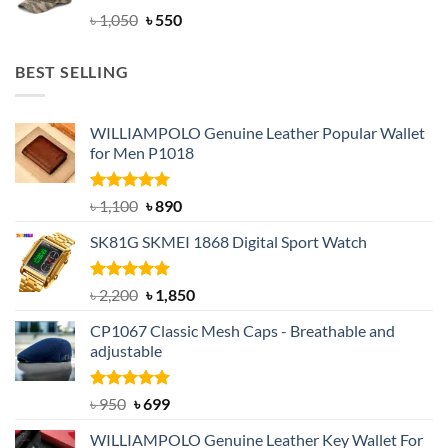
Original
Current
৳
1,050
৳
550
price
price
was:
is:
BEST SELLING
৳ 1,050.
৳ 550.
WILLIAMPOLO Genuine Leather Popular Wallet
for Men P1018
Rated
5.00
Original
Current
৳
1,100
৳
890
out of 5
price
price
SK81G SKMEI 1868 Digital Sport Watch
was:
is:
৳ 1,100.
৳ 890.
Rated
5.00
Original
Current
৳
2,200
৳
1,850
out of 5
price
price
CP1067 Classic Mesh Caps - Breathable and
was:
is:
adjustable
৳ 2,200.
৳ 1,850.
Rated
Original
5.00
Current
৳
950
৳
699
out of 5
price
price
WILLIAMPOLO Genuine Leather Key Wallet For
was:
is: