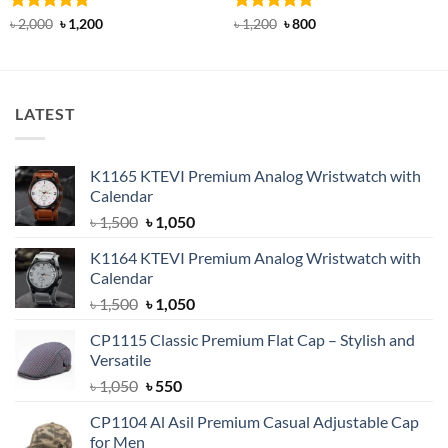
Rated
5
Original
Current
Rated
4.83
Original
Current
৳
2,000
৳
1,200
৳
1,200
৳
800
price
price
price
price
out of 5
out of 5
was:
is:
was:
is:
৳ 2,000.
৳ 1,200.
৳ 1,200.
৳ 800.
LATEST
K1165 KTEVI Premium Analog Wristwatch with
Calendar
Original
Current
৳
1,500
৳
1,050
price
price
K1164 KTEVI Premium Analog Wristwatch with
was:
is:
Calendar
৳ 1,500.
৳ 1,050.
Original
Current
৳
1,500
৳
1,050
price
price
CP1115 Classic Premium Flat Cap – Stylish and
was:
is:
Versatile
৳ 1,500.
৳ 1,050.
Original
Current
৳
1,050
৳
550
price
price
CP1104 Al Asil Premium Casual Adjustable Cap
was:
is:
for Men
৳ 1,050.
৳ 550.