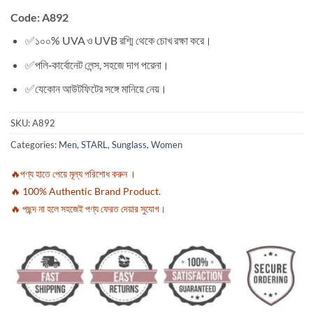
Code: A892
✅১০০% UVA ও UVB রশ্মি থেকে চোখ রক্ষা করে।
✅পলি‑কার্বোনেট লেন্স, সহজে দাগ পরেনা।
✅যেকোন আউটফিটের সঙ্গে মানিয়ে নেয়।
SKU:
A892
Categories:
Men
,
STARL
,
Sunglass
,
Women
🔥পণ্য হাতে পেয়ে মূল্য পরিশোধ করুন ।
🔥 100% Authentic Brand Product.
🔥 পছন্দ না হলে সহজেই পণ্য ফেরত দেয়ার সুযোগ।