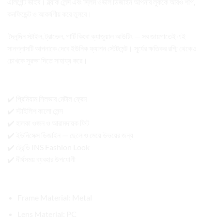
এলিগেন্ট ভাইব। ব্ল্যাক লেন্স এবং স্লিম ওভাল ডিজাইন আপনার লুককে আরও শার্প,
কনফিডেন্ট ও আকর্ষণীয় করে তুলবে।
দৈনন্দিন স্টাইল, ট্রাভেল, পার্টি কিংবা ক্যাজুয়াল আউটিং — সব জায়গাতেই এই
সানগ্লাসটি আপনাকে দেবে ইউনিক ফ্যাশন স্টেটমেন্ট। সূর্যের ক্ষতিকর রশ্মি থেকেও
চোখকে সুরক্ষা দিতে সাহায্য করে।
বিশেষ ফিচারসমূহ:
✔️ প্রিমিয়াম সিলভার মেটাল ফ্রেম
✔️ স্টাইলিশ কালো লেন্স
✔️ হালকা ওজন ও আরামদায়ক ফিট
✔️ ইউনিসেক্স ডিজাইন — ছেলে ও মেয়ে উভয়ের জন্য
✔️ ট্রেন্ডি INS Fashion Look
✔️ দীর্ঘসময় ব্যবহার উপযোগী
প্রোডাক্ট ডিটেইলস:
Frame Material: Metal
Lens Material: PC