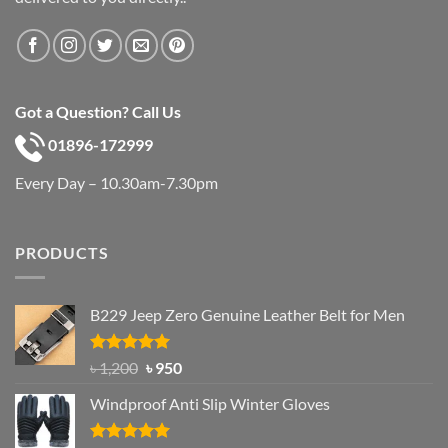
Got a Question? Call Us
01896-172999
Every Day – 10.30am-7.30pm
PRODUCTS
B229 Jeep Zero Genuine Leather Belt for Men
Rated
4.92
Original
Current
৳
1,200
৳
950
out of 5
price
price
Windproof Anti Slip Winter Gloves
was:
is:
৳ 1,200.
৳ 950.