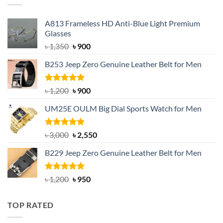
A813 Frameless HD Anti-Blue Light Premium
Glasses
Original
Current
৳
1,350
৳
900
price
price
B253 Jeep Zero Genuine Leather Belt for Men
was:
is:
৳ 1,350.
৳ 900.
Rated
5.00
Original
Current
৳
1,200
৳
900
out of 5
price
price
UM25E OULM Big Dial Sports Watch for Men
was:
is:
৳ 1,200.
৳ 900.
Rated
5.00
Original
Current
৳
3,000
৳
2,550
out of 5
price
price
B229 Jeep Zero Genuine Leather Belt for Men
was:
is:
৳ 3,000.
৳ 2,550.
Rated
4.92
Original
Current
৳
1,200
৳
950
out of 5
price
price
was:
is:
TOP RATED
৳ 1,200.
৳ 950.