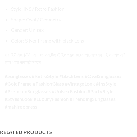
Style: INS / Retro Fashion
Shape: Oval / Geometry
Gender: Unisex
Color: Silver Frame with black Lens
যারা ইউনিক, মিনিমাল এবং ভিনটেজ স্টাইল পছন্দ করেন তাদের জন্য এই সানগ্লাসটি
হতে পারে পারফেক্ট চয়েস।
#Sunglasses #RetroStyle #blackLens #OvalSunglasses
#GoldFrame #FashionGlass #VintageLook #InsStyle
#PremiumSunglasses #UnisexFashion #PartyStyle
#StylishLook #LuxuryFashion #TrendingSunglasses
#mahirexpress
RELATED PRODUCTS