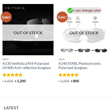
Sale!
Sale!
OUT OF STOCK
OUT OF STOCK
MEN
MEN
A130 Veithdia 2459 Polarized
A140 STARL Photochromic
UV400 Anti-reflective Sunglass
Polarized Sunglass
Rated
4.63
Original
Current
Rated
4.83
Original
Current
৳
1,600
৳
1,200
৳
1,200
৳
800
price
price
price
price
out of 5
out of 5
was:
is:
was:
is:
৳ 1,600.
৳ 1,200.
৳ 1,200.
৳ 800.
LATEST