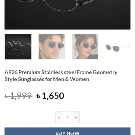
A926 Premium Stainless steel Frame Geometry
Style Sunglasses for Men & Women
Original
Current
৳
1,999
৳
1,650
price
price
was:
is:
৳ 1,999.
৳ 1,650.
A926 Premium Stainless steel Fram
BUY NOW