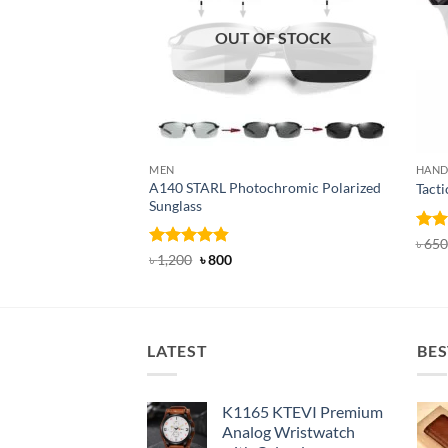
OUT OF STOCK
MEN
HAND
A140 STARL Photochromic Polarized
Tacti
Sunglass
Rat
৳
650
out 
Rated
4.83
Original
Current
৳
1,200
৳
800
price
price
out of 5
was:
is:
৳ 1,200.
৳ 800.
LATEST
BES
K1165 KTEVI Premium
Analog Wristwatch