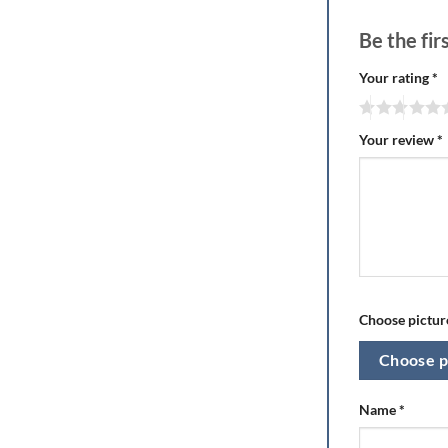
Be the fi
Your rating
*
Your review
*
Choose picture
Choose p
Name
*