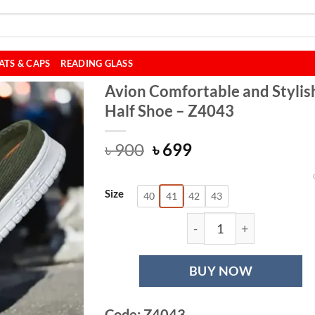
ATS & CAPS
READING GLASS
Avion Comfortable and Stylis
Half Shoe – Z4043
Original
Current
৳
900
৳
699
price
price
was:
is:
Size
৳ 900.
৳ 699.
40
41
42
43
Avion Comfortable
BUY NOW
Code: Z4043