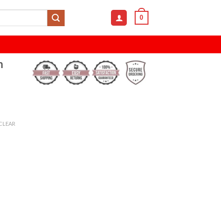
0
h
CLEAR
 and Stylish Half Shoe – Z4043 quantity