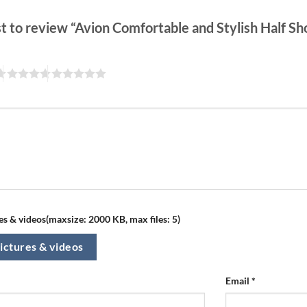
rst to review “Avion Comfortable and Stylish Half 
s & videos(maxsize: 2000 KB, max files: 5)
ictures & videos
Email
*