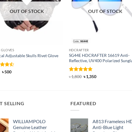
OUT OF STOCK
OUT OF STOCK
 GLOVES
HDCRAFTER
SG44E HDCRAFTER 16619 Anti-
cal Adjustable Skulls Rivet Glove
Reflective, UV400 Polarized Sungl
ed
Original
4.5
Current
৳
500
price
price
of 5
Rated
4.94
Original
Current
৳
1,800
৳
1,350
was:
is:
price
price
out of 5
৳ 650.
৳ 500.
was:
is:
৳ 1,800.
৳ 1,350.
T SELLING
FEATURED
WILLIAMPOLO
A813 Frameless H
Genuine Leather
Anti-Blue Light